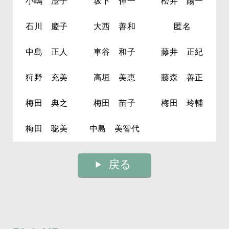
小嶋 澄子
坂下 伸一
松井 陽一
石川 慶子
大西 善和
匿名
中島 正人
車谷 和子
藤井 正紀
狩野 充美
高垣 美恵
藤森 善正
梅田 典之
梅田 苗子
梅田 玲輔
梅田 聡美
中島 美智代
戻る