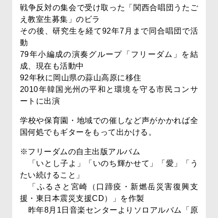
戦争反対の集会で受け取った「関西合唱団うたご
え教室生募集」のビラ
その後、研究生を経て92年7月まで同合唱団で活
動
79年小編成の演奏グループ「フリーダム」を結
成、現在も活動中
92年秋に岡山県の蒜山高原に移住
2010年韓国光州の平和と環境を守る市民コンサ
ートに出演
学校や保育園・地域での催しなど声がかかれば全
国何処でもギターをもって出かける。
※フリーダムの自主出版アルバム
「いとし子よ」「いのち輝かせて」「愛」「う
たい続けること」
「ふるさと宮崎（口蹄疫・新燃岳災害復興支
援・東日本震災支援CD）」を作製
昨年8月1日音楽センターよりソロアルバム「原