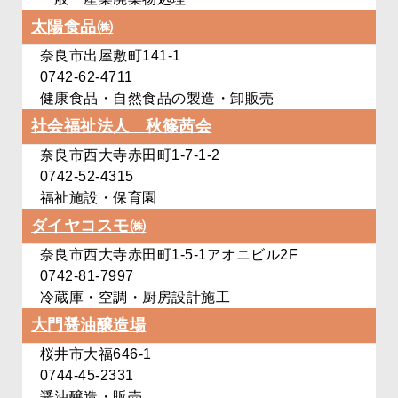
太陽食品㈱
奈良市出屋敷町141-1
0742-62-4711
健康食品・自然食品の製造・卸販売
社会福祉法人 秋篠茜会
奈良市西大寺赤田町1-7-1-2
0742-52-4315
福祉施設・保育園
ダイヤコスモ㈱
奈良市西大寺赤田町1-5-1
アオニビル2F
0742-81-7997
冷蔵庫・空調・厨房設計施工
大門醤油醸造場
桜井市大福646-1
0744-45-2331
醤油醸造・販売