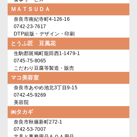
ＭＡＴＳＵＤＡ
奈良市南紀寺町4-126-16
0742-23-7617
DTP組版・デザイン・印刷
とうふ匠 豆風花
生駒郡斑鳩町龍田西1-1479-1
0745-75-8065
こだわり豆腐等製造・販売
マコ美容室
奈良市あやめ池北3丁目9-15
0742-45-9269
美容院
㈱タカギ
奈良市秋篠新町272-1
0742-53-7007
文具と事務用品＆ＯＡ用品