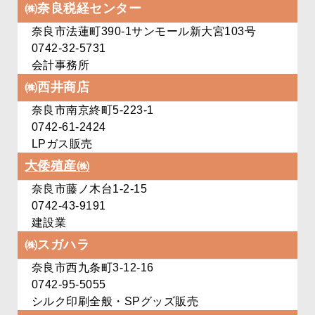
㈱奈良税経センター
奈良市法蓮町390-1
サンモール新大宮103号
0742-32-5731
会計事務所
㈱西井商店
奈良市南京終町5-223-1
0742-61-2424
LPガス販売
大倭殖産㈱
奈良市藤ノ木台1-2-15
0742-43-9191
建設業
㈱スガハラ
奈良市西九条町3-12-16
0742-95-5055
シルク印刷全般・SPグッズ販売