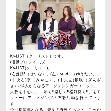
K∞LIST（クーリスト）です。
(活動プロフィール)
K∞LIST(クーリスト)。
(右)刹那（せつな）、(左）yu-dai（ゆうだい）、
(中央右)京（みやこ）、(中央左)銀咲（ぎんざ
き）の4人からなるアニソンシンガーユニット。
大阪を中心に、「熱く!!楽しく!!格好良く!!」をモ
ットーにアニメソングの布教活動を行っていま
す。
今回初参戦となる、奈良の野外イベント「こッか