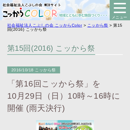
社会福祉法人こぶしの会 こッからColor
>
こッから祭
>
第15
回(2016) こッから祭
第15回(2016) こッから祭
2016/10/18
こッから祭
「第16回こッから祭」を
10月29日（日）10時～16時に
開催 (雨天決行)