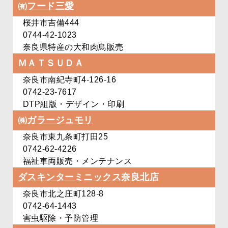
㈲フード三愛
桜井市吉備444
0744-42-1023
奈良県特産の大和肉鳥販売
ＭＡＴＳＵＤＡ
奈良市南紀寺町4-126-16
0742-23-7617
DTP組版・デザイン・印刷
㈱ガラージュモリ
奈良市東九条町打田25
0742-62-4226
福祉車両販売・メンテナンス
ダスキンターミニックス
奈良北店
奈良市北之庄町128-8
0742-64-1443
害虫駆除・予防管理