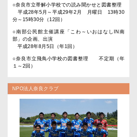
○奈良市立帯解小学校での読み聞かせと図書整理
平成28年5月～平成29年2月 月曜日 13時30
分～15時30分（12回）
○南部公民館主催講座「こわ～いおはなしIN南
部」の企画、出演
平成28年8月5日（年1回）
○奈良市立飛鳥小学校の図書整理 不定期（年
１～2回）
NPO法人奈良クラブ