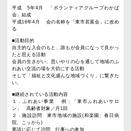
平成 5年4月 「ボランティアグループわかば
会」結成
平成16年4月 会の名称を「東市若葉会」に改め
る
■活動目的
自主的な入会のもと、誰もが会員になって良かっ
たと思える活動
会員の生きがい、思いやりの心を通して地域のふ
れあい交流の場を大切にする活動
そして「福祉と文化盛んな地域づくり」に繋ぎた
い。
■継続されている活動内容
１．ふれあい事業 例：「東市ふれあいサロ
ン」 高齢者対象／月1回
２．施設訪問 東市地域の施設(和楽園、春日病
院、こッから)
要請に応じて訪問 行事への参加