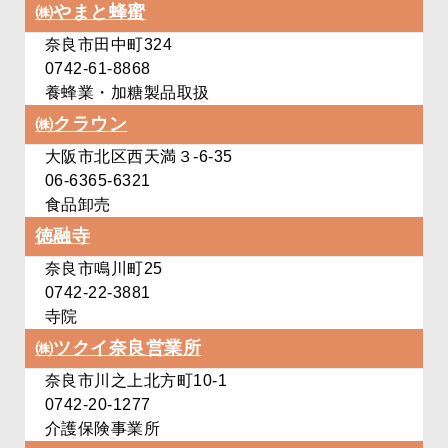
㈱やまと蜂蜜
奈良市田中町324
0742-61-8868
養蜂業・加糖製品取扱
㈱クラウン
大阪市北区西天満３-6‐35
06-6365-6321
食品卸売
徳融寺
奈良市鳴川町25
0742-22-3881
寺院
㈱ツクイ奈良営業所
奈良市川之上北方町10-1
0742-20-1277
介護保険事業所