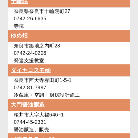
十輪院
奈良県奈良市十輪院町27
0742-26-6635
寺院
ゆめ畑
奈良市築地之内町28
0742-24-0206
発達支援教室
ダイヤコスモ㈱
奈良市西大寺赤田町1-5-1
0742-81-7997
冷蔵庫・空調・厨房設計施工
大門醤油醸造
桜井市大字大福646−1
0744-45-2331
醤油醸造、販売