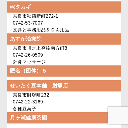
㈱タカギ
奈良市秋篠新町272-1
0742-53-7007
文具と事務用品＆ＯＡ用品
あすか治療院
奈良市川之上突抜南方町8
0742-26-0509
針灸マッサージ
匿名（団体）５
ぜいたく豆本舗 肘塚店
奈良市肘塚町232
0742-22-3169
各種豆菓子
月ヶ瀬健康茶園
http://www.tukicha.com/