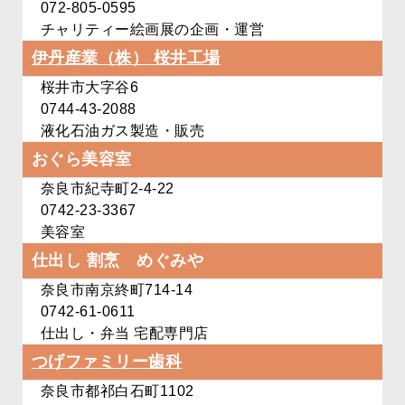
072-805-0595
チャリティー絵画展の企画・運営
伊丹産業（株） 桜井工場
桜井市大字谷6
0744-43-2088
液化石油ガス製造・販売
おぐら美容室
奈良市紀寺町2-4-22
0742-23-3367
美容室
仕出し 割烹 めぐみや
奈良市南京終町714-14
0742-61-0611
仕出し・弁当 宅配専門店
つげファミリー歯科
奈良市都祁白石町1102