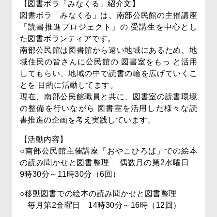
【図書ボラ「みなくる」紹介文】
図書ボラ「みなくる」は、南部公民館の主催講座
「読書推進プロジェクト」の 受講生を中心とし
た図書ボランティアです。
南部公民館は図書館から遠い地域にあるため、地
域住民の皆さんに公民館の 図書室をもっ と活用
してもらい、地域の中で読書の輪を広げていくこ
とを 目的に活動してます。
現在、南部公民館職員と共に、図書室の読書環境
の整備を行いながら 図書室を活用した様々な読
書推進の企画を考え実践しています。
【活動内容】
○南部公民館主催講座「おやこひろば」での絵本
の読み聞かせと図書整理 偶数月の第2水曜日
9時30分～11時30分（6回）
○移動図書での絵本の読み聞かせと図書整理
毎月第2金曜日 14時30分～16時（12回）