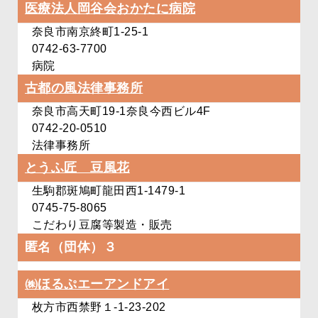
医療法人岡谷会
おかたに病院
奈良市南京終町1-25-1
0742-63-7700
病院
古都の風法律事務所
奈良市高天町19-1
奈良今西ビル4F
0742-20-0510
法律事務所
とうふ匠 豆風花
生駒郡斑鳩町龍田西1-1479-1
0745-75-8065
こだわり豆腐等製造・販売
匿名（団体）３
㈱ほるぷエーアンドアイ
枚方市西禁野１-1-23-202