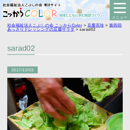
社会福祉法人こぶしの会 こッからColor
>
豆腐百珍
>
第四回
あっさりドレッシングの豆腐サラダ
>
sarad02
sarad02
2017/10/03