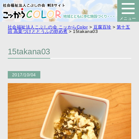
社会福祉法人こぶしの会 こッからColor
>
豆腐百珍
>
第十五
回 高菜づけととうふの炒め煮
>
15takana03
15takana03
2017/10/04