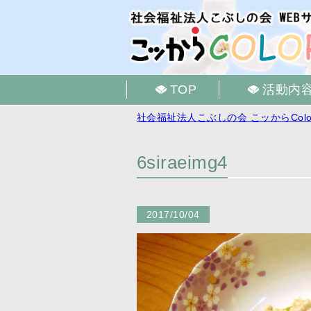
TOP
活動内
社会福祉法人こぶしの会 こッからColo
6siraeimg4
2017/10/04