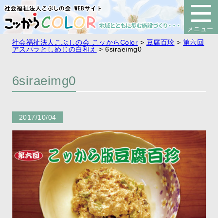
社会福祉法人こぶしの会 こッからColor
>
豆腐百珍
>
第六回
アスパラとしめじの白和え
>
6siraeimg0
6siraeimg0
2017/10/04