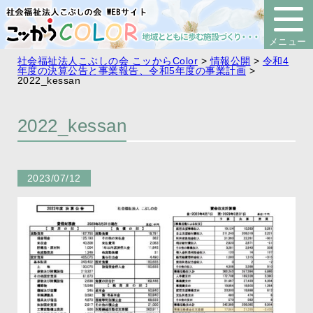
社会福祉法人こぶしの会 こッからColor
>
情報公開
>
令和4
年度の決算公告と事業報告、令和5年度の事業計画
>
2022_kessan
2022_kessan
2023/07/12