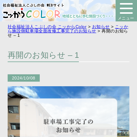
社会福祉法人こぶしの会 こッからColor
>
お知らせ
>
こッか
ら施設側駐車場全面改修工事完了のお知らせ
>
再開のお知ら
せ – 1
再開のお知らせ – 1
2024/10/08