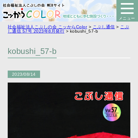
社会福祉法人こぶしの会 こッからColor
>
こぶし通信
>
こぶ
し通信 57号 2023年8月発行
>
kobushi_57-b
kobushi_57-b
2023/08/14