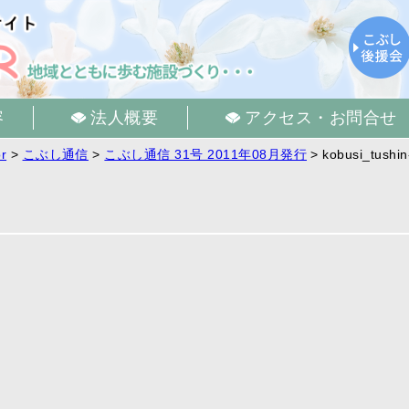
容
法人概要
アクセス・お問合せ
r
>
こぶし通信
>
こぶし通信 31号 2011年08月発行
>
kobusi_tushi