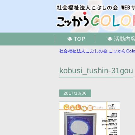
TOP
活動内
社会福祉法人こぶしの会 こッからColo
kobusi_tushin-31gou
2017/10/06