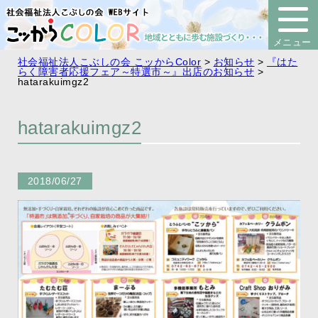
社会福祉法人こぶしの会 こッからColor
>
お知らせ
>
『はた
らく障害者応援フェア～特選市～』出店のお知らせ
>
hatarakuimgz2
hatarakuimgz2
2018/06/27