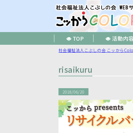
TOP
活動内
社会福祉法人こぶしの会 こッからColo
risaikuru
2018/06/20